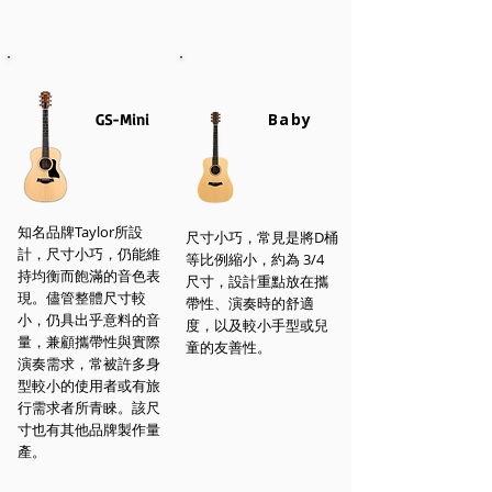
Baby
GS-Mini
知名品牌Taylor所設
尺寸小巧，常見是將D桶
計，尺寸小巧，仍能維
等比例縮小，約為 3/4
持均衡而飽滿的音色表
尺寸，設計重點放在攜
現。儘管整體尺寸較
帶性、演奏時的舒適
小，仍具出乎意料的音
度，以及較小手型或兒
量，兼顧攜帶性與實際
童的友善性。
演奏需求，常被許多身
型較小的使用者或有旅
行需求者所青睞。該尺
寸也有其他品牌製作量
產。