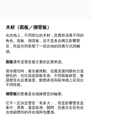
木材（面板／側背板）
在吉他上，不同部位的木材，其實扮演著不同的
角色。面板、側背板，並不是各自獨立影響聲
音，而是共同形塑了一把吉他的回應方式與觸
感。
面板
通常是聲音最主要的反應來源。
當你撥弦時，最先被推動、也最直接回饋你力道
變化的，往往就是面板本身。不同面板材質，會
讓聲音在反應速度、動態表現與延伸感上呈現出
不同性格。
側背板
則更像是在描繪聲音的輪廓。
它不一定決定聲音「有多大」，而是影響聲音是
集中、厚實，還是延伸、開闊，也會左右音色在
吉他箱體內的存在感與包覆感。