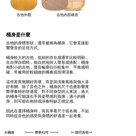
吉他外觀
吉他內部構造
桶身是什麼
吉他的身體形狀，通常被稱為桶身，它會直接影
響聲音的呈現方式。
桶身較大的吉他，低頻的存在感通常比較明顯，
在自彈自唱時，能自然地與人聲形成搭配；桶身
相對小的吉他，聲音輪廓往往較集中、平衡感明
確，常被用於較細緻的獨奏或指彈演奏。
這些差異無關好與壞，而是與演奏風格與個人喜
好有關。
除了音色之外，桶身的尺寸也會影響實
際彈奏時的舒適度。對不同身型的人來說，過大
的桶身可能讓右手與姿勢感到負擔；
過小的桶
身，則可能在抱持或演奏時缺乏穩定感。
因此在選擇桶身時，與其單看尺寸或名稱，不如
同時從音色的感受與身體的舒適度一起考量。