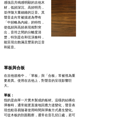
感強且共鳴感明顯的吉他木
材，低頻深沉、高頻明亮，
並伴隨大量細緻的泛音。其
聲音走向常被描述為帶有
「中頻略為內縮」的特性，
使低頻與高頻表現相對突
出，音符之間的分離度清
楚，特別是在和弦演奏時，
能呈現出飽滿且豐富的泛音
和延音。
單板與合板
在吉他規格中，「單板」與「合板」常被視為重
要差異。使用在吉他上，對聲音的呈現影響巨
大。
單板：
指的是由單一片實木製成的板材。這樣的結構在
彈奏時，通常能更直接地回應力道變化，聲音表
現也較容易隨著使用時間與彈奏方式產生變化。
可從木板的剖面觀察，通常在音孔切口處，若可