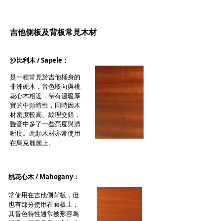
吉他側板及背板常見木材
沙比利木 / Sapele：
是一種常見於吉他桶身的
非洲硬木，音色取向與桃
花心木相近，帶有溫暖厚
實的中頻特性，同時因木
材密度較高、紋理交錯，
聲音中多了一些亮度與清
晰度。此類木材亦常使用
在烏克麗麗上。
桃花心木 / Mahogany：
常使用在吉他側背板，但
也有部分使用在面板上，
其音色特性通常被形容為