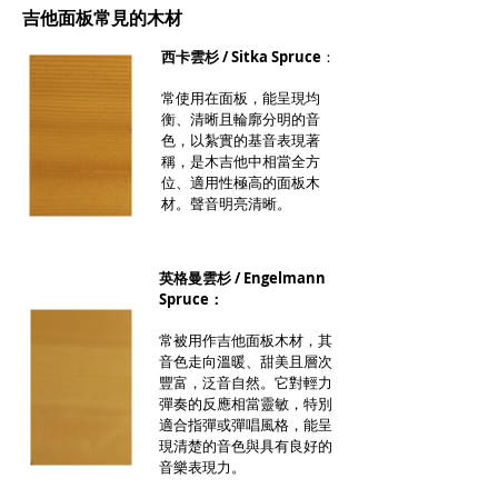
吉他面板常見的木材
西卡雲杉 / Sitka Spruce
：
常使用在面板，能呈現均
衡、清晰且輪廓分明的音
色，以紮實的基音表現著
稱，是木吉他中相當全方
位、適用性極高的面板木
材。聲音明亮清晰。
英格曼雲杉 / Engelmann
Spruce：
常被用作吉他面板木材，其
音色走向溫暖、甜美且層次
豐富，泛音自然。它對輕力
彈奏的反應相當靈敏，特別
適合指彈或彈唱風格，能呈
現清楚的音色與具有良好的
音樂表現力。