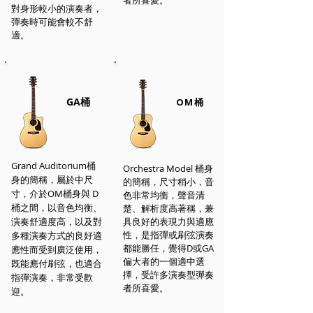
者所喜愛。
對身形較小的演奏者，
彈奏時可能會較不舒
適。
GA桶
OM桶
Grand Auditorium桶
Orchestra Model 桶身
身的簡稱，屬於中尺
的簡稱，尺寸稍小，音
寸，介於OM桶身與 D
色非常均衡，聲音清
桶之間，以音色均衡、
楚、解析度高著稱，兼
演奏舒適度高，以及對
具良好的表現力與適應
性，是指彈或刷弦演奏
多種演奏方式的良好適
都能勝任，覺得D或GA
應性而受到廣泛使用，
偏大者的一個適中選
既能應付刷弦，也適合
擇，受許多演奏型彈奏
指彈演奏，非常受歡
者所喜愛。
迎。