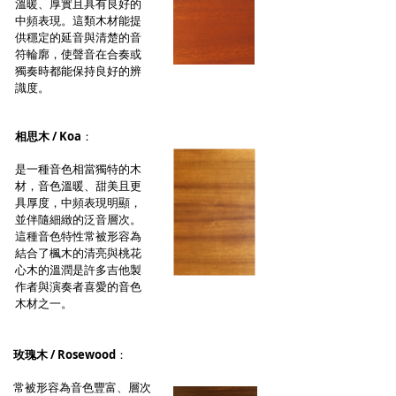
溫暖、厚實且具有良好的
中頻表現。這類木材能提
供穩定的延音與清楚的音
符輪廓，使聲音在合奏或
獨奏時都能保持良好的辨
識度。
相思木 / Koa
：
是一種音色相當獨特的木
材，音色溫暖、甜美且更
具厚度，中頻表現明顯，
並伴隨細緻的泛音層次。
這種音色特性常被形容為
結合了楓木的清亮與桃花
心木的溫潤是許多吉他製
作者與演奏者喜愛的音色
木材之一。
玫瑰木 / Rosewood
：
常被形容為音色豐富、層次