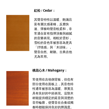
紅松
/
Cedar：
其聲音特性以溫暖、飽滿且
富有層次感著稱，反應快
速、彈奏時聲音較柔和，非
常適合富有指彈演奏與細膩
的音樂表現。相較於雲杉，
雪松的音色常被形容為更具
「抒情感」與「木頭味」，
聲音自然、耐聽。古典吉他
尤為常用。
桃花心木 / Mahogany：
常使用在吉他側背板，但也有
部分使用在面板上，其音色特
性通常被形容為溫暖、厚實且
具有良好的中頻表現。這類木
材能提供穩定的延音與清楚的
音符輪廓，使聲音在合奏或獨
奏時都能保持良好的辨識度。