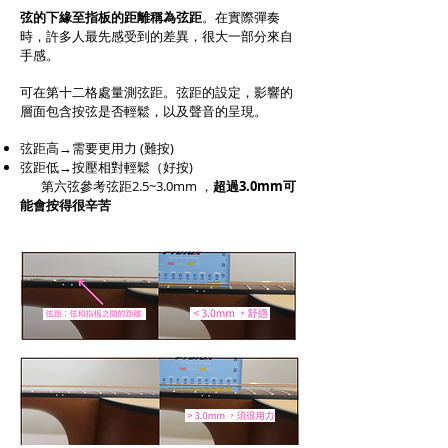
弦的下緣至指板的距離稱為弦距
。在實際彈奏
時，許多人最先感受到的差異，很大一部分來自
手感。
可在第十二格處量測弦距。弦距的設定，影響的
層面包含按弦是否輕鬆，以及聲音的呈現。
弦距高→需要更用力 (難按)
弦距低→按壓相對輕鬆（好按)
第六弦參考弦距2.5~3.0mm ，
超過3.0mm可
能會按得很辛苦