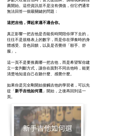
薦開始。
這些資訊並不是沒有價值，但它們通常
無法回答一個最關鍵的問題：
這把吉他，彈起來適不適合你。
真正影響一把吉他是否能長時間陪你彈下去的，
往往不是規格表上的數字，而是你在彈奏時的身
體感受、音色回饋，以及是否覺得「順手、舒
服」。
這一頁不是要推薦哪一把吉他，而是希望幫你建
立一套判斷方式，讓你在面對不同吉他時，能更
清楚地知道自己在聽什麼、感覺什麼。
如果你是完全剛開始接觸吉他的學習者，可以先
從
「
新手吉他如何選
」開始，之後再回到這一
頁。