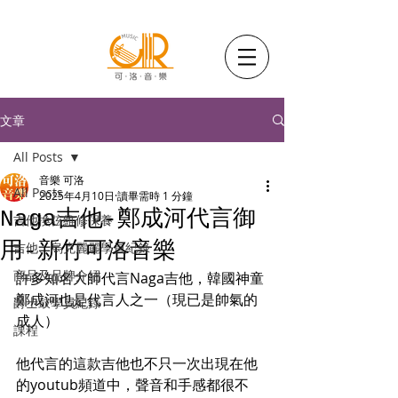
文章
All Posts
音樂 可洛
All Posts
2025年4月10日
讀畢需時 1 分鐘
Naga吉他-鄭成河代言御
吉他換弦維修保養
用-新竹可洛音樂
吉他、烏克麗麗學員紀錄
商品及品牌介紹
許多知名大師代言Naga吉他，韓國神童
鄭成河也是代言人之一（現已是帥氣的
爵士鼓學員紀錄
成人）
課程
他代言的這款吉他也不只一次出現在他
的youtub頻道中，聲音和手感都很不