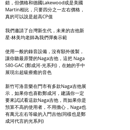
錯，但價格和德國Lakewood或是美國
Martin相比，只要四分之一左右價格，
真的可以說是超高CP值
我們邀請了台灣新生代，未來的吉他新
星-林美均老師為我們彈奏示範
使用一般的錄音設備，沒有額外後製，
讓你聽最原聲的Naga吉他，
這把 Naga 
S80-GAC (鄭成河-光系列)，在她的手中
展現出超級療癒的音色
新竹可洛音樂在門市有多款Naga吉他展
示，如果你也喜歡鄭成河，建議你一定
要來試試看這款Naga吉他，而如果你是
預算不高的使用者，不用擔心，Naga也
有萬元左右等級的入門吉他(同樣也是鄭
成河代言的光系列)